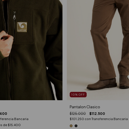
10
%
OFF
Pantalon Clasico
.400
$125.000
$112.500
sferencia Bancaria
$101.250
con
Transferencia Bancaria
és de
$15.400