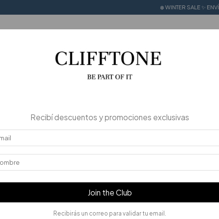
❄️ WINTER SALE ✨ ENVÍOS A TODO EL PAÍS 🔥 +
LE UP TO 50% OFF
CALZADO 100% CUERO
STORIES
Recibí descuentos y promociones exclusivas
Join the Club
Recibirás un correo para validar tu email.