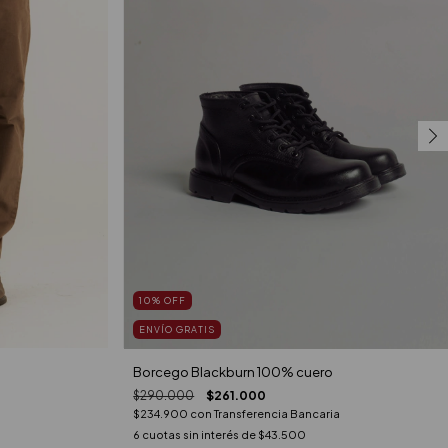
10
%
OFF
ENVÍO GRATIS
Borcego Blackburn 100% cuero
$290.000
$261.000
$234.900
con
Transferencia Bancaria
6
cuotas sin interés de
$43.500