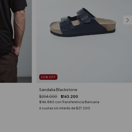
20
%
OFF
Sandalia Blackstone
$204.000
$163.200
$146.880
con
Transferencia Bancaria
6
cuotas sin interés de
$27.200