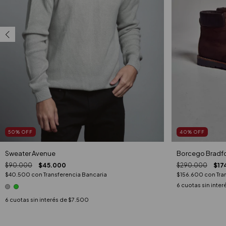
50
%
OFF
40
%
OFF
Sweater Avenue
Borcego Bradf
$90.000
$45.000
$290.000
$17
$40.500
con
Transferencia Bancaria
$156.600
con
Tra
6
cuotas sin inter
6
cuotas sin interés de
$7.500