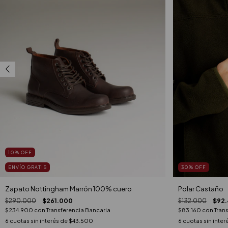
10
%
OFF
ENVÍO GRATIS
30
%
OFF
Zapato Nottingham Marrón 100% cuero
Polar Castaño
$290.000
$261.000
$132.000
$92
$234.900
con
Transferencia Bancaria
$83.160
con
Tran
6
cuotas sin interés de
$43.500
6
cuotas sin inter