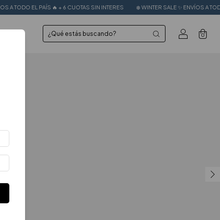
 6 CUOTAS SIN INTERES
❄️ WINTER SALE ✨ ENVÍOS A TODO EL PAÍS 🔥 + 6 CUOTAS
0