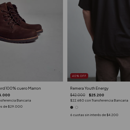
40
%
OFF
Remera Youth Energy
ord 100% cuero Marron
$42.000
$25.200
4.000
$22.680
con
Transferencia Bancaria
nsferencia Bancaria
és de
$29.000
6
cuotas sin interés de
$4.200