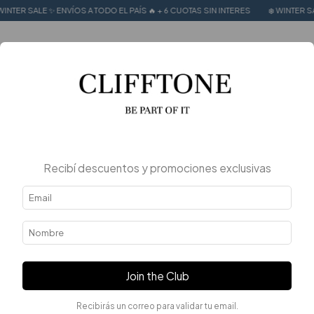
WINTER SALE ✨ ENVÍOS A TODO EL PAÍS 🔥 + 6 CUOTAS SIN INTERES
❄️ WINTER SA
0
Inicio
.
Mujer
.
Camisas
Camisas
FILTRAR
Recibí descuentos y promociones exclusivas
Join the Club
Recibirás un correo para validar tu email.