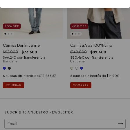
20
%
OFF
40
%
OFF
Camisa Denim Janner
Camisa Alba 100% Lino
$92.000
$73.600
$149.000
$89.400
$66.240
con
Transferencia
$80.460
con
Transferencia
Bancaria
Bancaria
6
cuotas sin interés de
$12.266,67
6
cuotas sin interés de
$14.900
COMPRAR
COMPRAR
SUSCRIBITE A NUESTRO NEWSLETTER