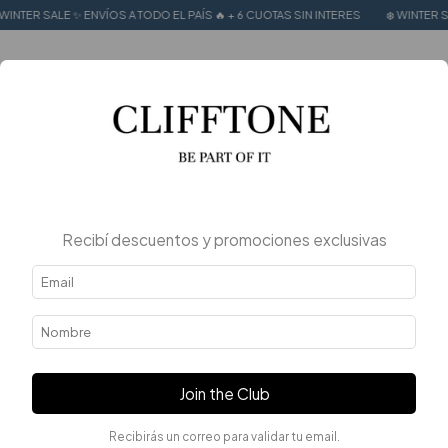
WINTER SALE ✨ ENVÍOS A TODO EL PAÍS 🔥 + 6 CUOTAS SIN INTERES
❄️ WINTER SA
0
Inicio
.
Mujer
.
Accesorios
Accesorios
FILTRAR
Recibí descuentos y promociones exclusivas
Join the Club
Recibirás un correo para validar tu email.