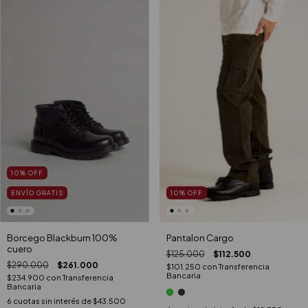
10
%
OFF
10
%
OFF
ENVÍO GRATIS
Pantalon Cargo
Borcego Blackburn 100%
cuero
$125.000
$112.500
$290.000
$261.000
$101.250
con
Transferencia
Bancaria
$234.900
con
Transferencia
Bancaria
6
cuotas sin interés de
$43.500