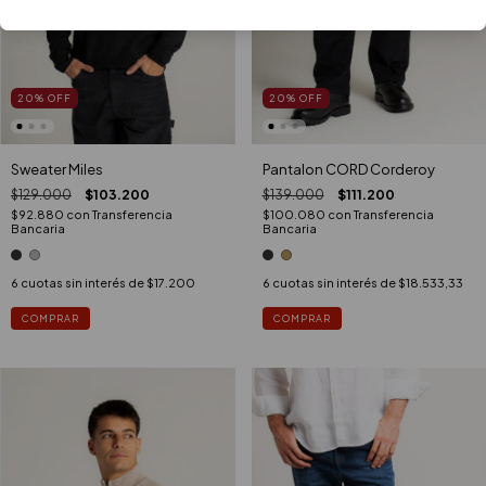
20
%
OFF
20
%
OFF
Sweater Miles
Pantalon CORD Corderoy
$129.000
$103.200
$139.000
$111.200
$92.880
con
Transferencia
$100.080
con
Transferencia
Bancaria
Bancaria
6
cuotas sin interés de
$17.200
6
cuotas sin interés de
$18.533,33
COMPRAR
COMPRAR