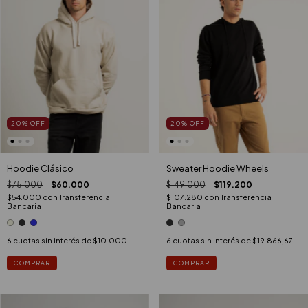
20
%
OFF
20
%
OFF
Hoodie Clásico
Sweater Hoodie Wheels
$75.000
$60.000
$149.000
$119.200
$54.000
con
Transferencia
$107.280
con
Transferencia
Bancaria
Bancaria
6
cuotas sin interés de
$10.000
6
cuotas sin interés de
$19.866,67
COMPRAR
COMPRAR