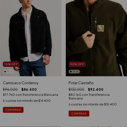
10
%
OFF
30
%
OFF
Camisaco Corderoy
Polar Castaño
$96.000
$86.400
$132.000
$92.400
$77.760
con
Transferencia Bancaria
$83.160
con
Transferencia
Bancaria
6
cuotas sin interés de
$14.400
6
cuotas sin interés de
$15.400
COMPRAR