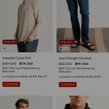
20
%
OFF
10
%
OFF
Sweater Collar Drift
Jean Straight Hombre
$149.000
$119.200
$110.000
$99.000
$107.280
con
Transferencia
$89.100
con
Transferencia
Bancaria
Bancaria
6
cuotas sin interés de
$19.866,67
6
cuotas sin interés de
$16.500
COMPRAR
COMPRAR