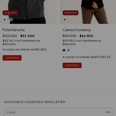
30
%
OFF
30
%
OFF
Polar Kahuma
Camisa Corderoy
$132.000
$92.400
$95.000
$66.500
$83.160
con
Transferencia
$59.850
con
Transferencia
Bancaria
Bancaria
6
cuotas sin interés de
$15.400
6
cuotas sin interés de
$11.083,33
COMPRAR
COMPRAR
SUSCRIBITE A NUESTRO NEWSLETTER