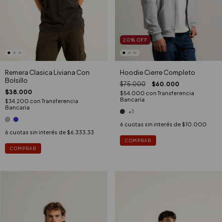
20
%
OFF
Remera Clasica Liviana Con
Hoodie Cierre Completo
Bolsillo
$75.000
$60.000
$38.000
$54.000
con
Transferencia
Bancaria
$34.200
con
Transferencia
Bancaria
+1
6
cuotas sin interés de
$10.000
6
cuotas sin interés de
$6.333,33
COMPRAR
COMPRAR