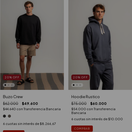
20
%
OFF
20
%
OFF
Buzo Crew
Hoodie Rustico
$62.000
$49.600
$75.000
$60.000
$44.640
con
Transferencia Bancaria
$54.000
con
Transferencia
Bancaria
6
cuotas sin interés de
$10.000
6
cuotas sin interés de
$8.266,67
COMPRAR