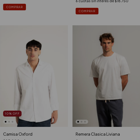
6
cuotas sin interés de
$18.750
COMPRAR
COMPRAR
10
%
OFF
Remera Clasica Liviana
Camisa Oxford