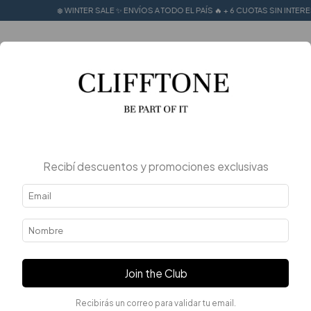
 SALE ✨ ENVÍOS A TODO EL PAÍS 🔥 + 6 CUOTAS SIN INTERES
❄️ WINTER SALE ✨ E
0
Inicio
.
Hombre
Hombre
FILTRAR
Recibí descuentos y promociones exclusivas
Join the Club
Recibirás un correo para validar tu email.