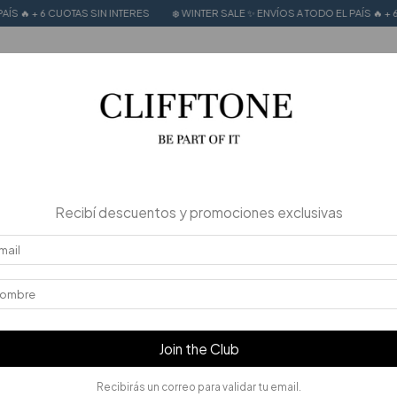
OTAS SIN INTERES
❄️ WINTER SALE ✨ ENVÍOS A TODO EL PAÍS 🔥 + 6 CUOTAS SIN
LE UP TO 50% OFF
CALZADO 100% CUERO
STORIES
Recibí descuentos y promociones exclusivas
Join the Club
Recibirás un correo para validar tu email.