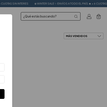
 INTERES
❄️ WINTER SALE ✨ ENVÍOS A TODO EL PAÍS 🔥 + 6 CUOTAS SIN INTERES
0