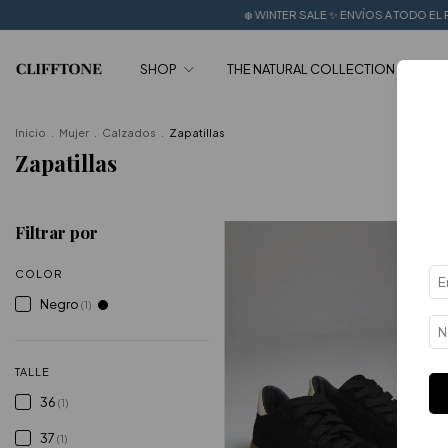
❄️ WINTER SALE ✨ ENVÍOS A TODO EL PAÍS 🔥 + 6 CU
SHOP
THE NATURAL COLLECTION
SA
Inicio
.
Mujer
.
Calzados
.
Zapatillas
Zapatillas
Filtrar por
COLOR
Negro
(1)
TALLE
36
(1)
37
(1)