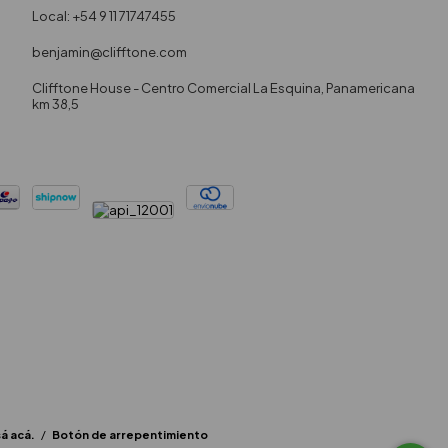
Local: +54 9 11 71747455
benjamin@clifftone.com
Clifftone House - Centro Comercial La Esquina, Panamericana
km 38,5
á acá.
/
Botón de arrepentimiento