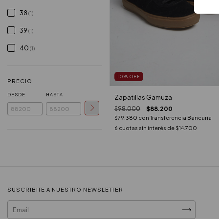
38
(1)
39
(1)
40
(1)
10
%
OFF
PRECIO
DESDE
HASTA
Zapatillas Gamuza
$98.000
$88.200
$79.380
con
Transferencia Bancaria
6
cuotas sin interés de
$14.700
SUSCRIBITE A NUESTRO NEWSLETTER