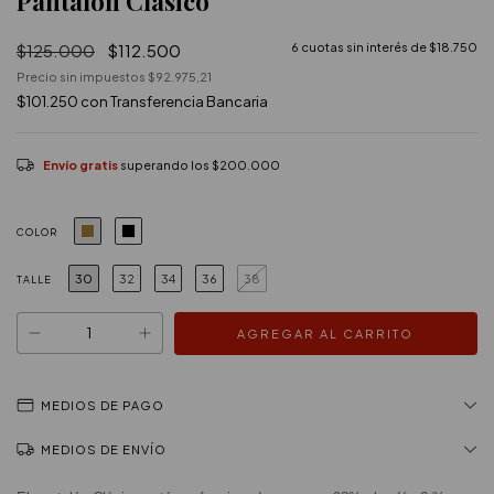
Pantalon Clasico
$125.000
$112.500
6
cuotas sin interés de
$18.750
Precio sin impuestos
$92.975,21
$101.250
con
Transferencia Bancaria
Envío gratis
superando los
$200.000
COLOR
30
32
34
36
38
TALLE
MEDIOS DE PAGO
MEDIOS DE ENVÍO