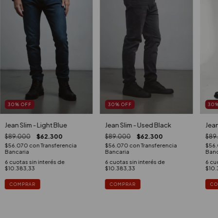
30
%
OFF
30
%
OFF
30
Jean Slim - Light Blue
Jean Slim - Used Black
Jean
$89.000
$62.300
$89.000
$62.300
$89
$56.070
con
Transferencia
$56.070
con
Transferencia
$56
Bancaria
Bancaria
Banc
6
cuotas sin interés de
6
cuotas sin interés de
6
cuo
$10.383,33
$10.383,33
$10.
COMPRAR
COMPRAR
CO