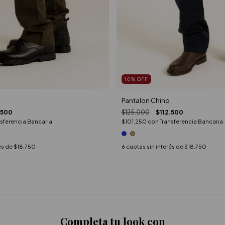
10
%
OFF
Pantalon Chino
.500
$125.000
$112.500
nsferencia Bancaria
$101.250
con
Transferencia Bancaria
és de
$18.750
6
cuotas sin interés de
$18.750
Completa tu look con