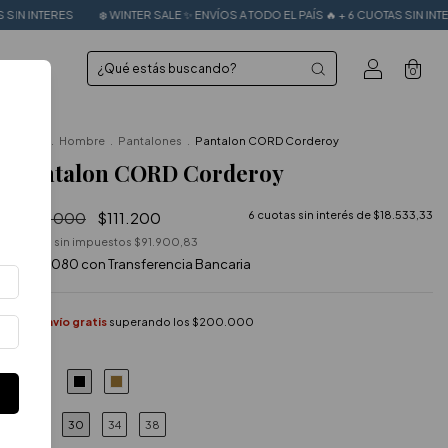
INTER SALE ✨ ENVÍOS A TODO EL PAÍS 🔥 + 6 CUOTAS SIN INTERES
❄️ WINTER SA
0
Inicio
.
Hombre
.
Pantalones
.
Pantalon CORD Corderoy
Pantalon CORD Corderoy
$139.000
$111.200
6
cuotas sin interés de
$18.533,33
Precio sin impuestos
$91.900,83
$100.080
con
Transferencia Bancaria
Envío gratis
superando los
$200.000
COLOR
30
34
38
TALLE