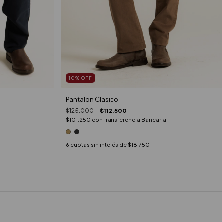
10
%
OFF
Pantalon Clasico
$125.000
$112.500
$101.250
con
Transferencia Bancaria
6
cuotas sin interés de
$18.750