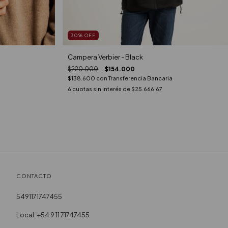
30
%
OFF
Campera Verbier - Black
$220.000
$154.000
$138.600
con
Transferencia Bancaria
6
cuotas sin interés de
$25.666,67
CONTACTO
5491171747455
Local: +54 9 11 71747455