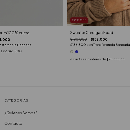
20
%
OFF
Sweater Cardigan Road
burn 100% cuero
$190.000
$152.000
1.000
$136.800
con
Transferencia Bancaria
nsferencia Bancaria
és de
$43.500
6
cuotas sin interés de
$25.333,33
CATEGORÍAS
¿Quienes Somos?
Contacto