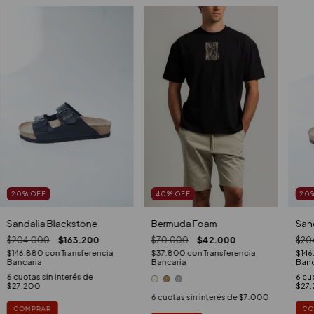
20
%
OFF
40
%
OFF
20
Sandalia Blackstone
Bermuda Foam
San
$204.000
$163.200
$70.000
$42.000
$20
$146.880
con
Transferencia
$37.800
con
Transferencia
$14
Bancaria
Bancaria
Banc
6
cuotas sin interés de
6
cuo
$27.200
$27
6
cuotas sin interés de
$7.000
COMPRAR
CO