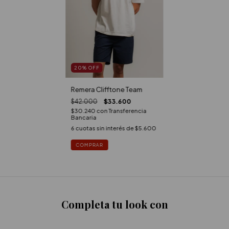
20
%
OFF
Remera Clifftone Team
$42.000
$33.600
$30.240
con
Transferencia
Bancaria
6
cuotas sin interés de
$5.600
COMPRAR
Completa tu look con