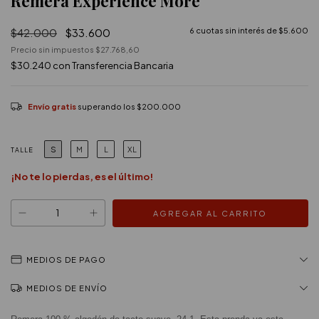
Remera Experience More
$42.000
$33.600
6
cuotas sin interés de
$5.600
Precio sin impuestos
$27.768,60
$30.240
con
Transferencia Bancaria
Envío gratis
superando los
$200.000
S
M
L
XL
TALLE
¡No te lo pierdas, es el último!
MEDIOS DE PAGO
MEDIOS DE ENVÍO