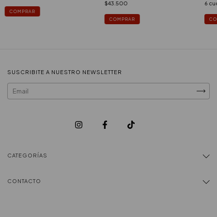
6
cuo
$43.500
COMPRAR
CO
COMPRAR
SUSCRIBITE A NUESTRO NEWSLETTER
CATEGORÍAS
CONTACTO