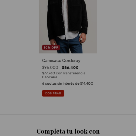
10
%
OFF
Camisaco Corderoy
$96.000
$86.400
$77.760
con
Transferencia
Bancaria
6
cuotas sin interés de
$14.400
Completa tu look con