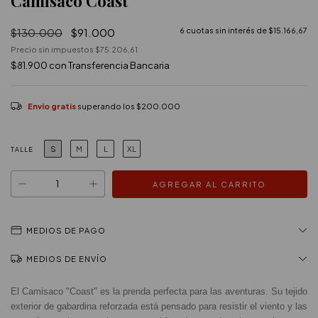
Camisaco Coast
$130.000
$91.000
6
cuotas sin interés de
$15.166,67
Precio sin impuestos
$75.206,61
$81.900
con
Transferencia Bancaria
Envío gratis
superando los
$200.000
S
M
L
XL
TALLE
MEDIOS DE PAGO
MEDIOS DE ENVÍO
El Camisaco "Coast" es la prenda perfecta para las aventuras. Su tejido 
exterior de gabardina reforzada está pensado para resistir el viento y las 