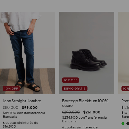
10
%
OFF
10
%
OFF
10
ENVÍO GRATIS
Jean Straight Hombre
Pan
Borcego Blackburn 100%
cuero
$110.000
$99.000
$12
$290.000
$261.000
$89.100
con
Transferencia
$101
Bancaria
Banc
$234.900
con
Transferencia
Bancaria
6
cuotas sin interés de
$16.500
6
cuotas sin interés de