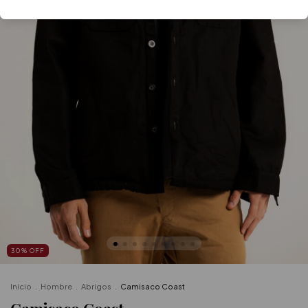
30
%
OFF
Inicio
.
Hombre
.
Abrigos
.
Camisaco Coast