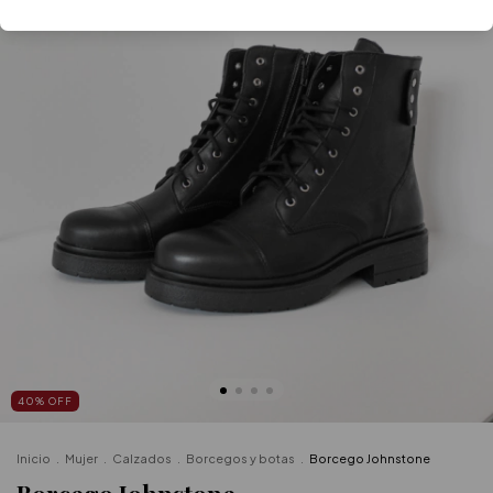
40
%
OFF
Inicio
.
Mujer
.
Calzados
.
Borcegos y botas
.
Borcego Johnstone