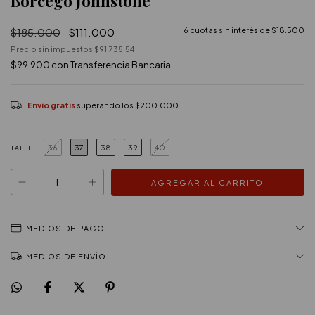
Borcego Johnstone
$185.000
$111.000
6
cuotas sin interés de
$18.500
Precio sin impuestos
$91.735,54
$99.900
con
Transferencia Bancaria
Envío gratis
superando los
$200.000
36
37
38
39
40
TALLE
MEDIOS DE PAGO
MEDIOS DE ENVÍO