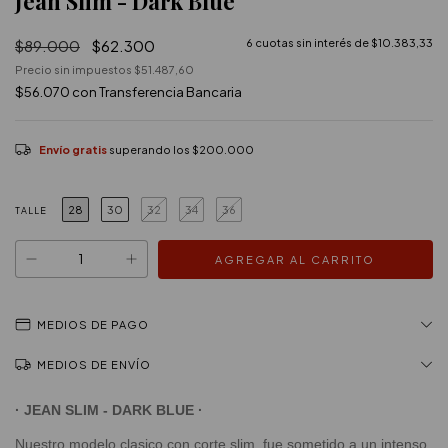
Jean Slim - Dark Blue
$89.000
$62.300
6
cuotas sin interés de
$10.383,33
Precio sin impuestos
$51.487,60
$56.070
con
Transferencia Bancaria
Envío gratis
superando los
$200.000
28
30
32
34
36
TALLE
MEDIOS DE PAGO
MEDIOS DE ENVÍO
· JEAN SLIM - DARK BLUE
·
Nuestro modelo clasico con corte slim, fue sometido a un intenso