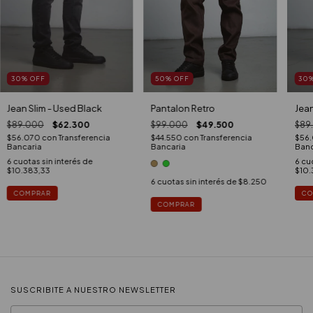
30
%
OFF
50
%
OFF
30
Jean Slim - Used Black
Pantalon Retro
Jean
$89.000
$62.300
$99.000
$49.500
$89
$56.070
con
Transferencia
$44.550
con
Transferencia
$56
Bancaria
Bancaria
Banc
6
cuotas sin interés de
6
cuo
$10.383,33
$10.
6
cuotas sin interés de
$8.250
COMPRAR
CO
COMPRAR
SUSCRIBITE A NUESTRO NEWSLETTER