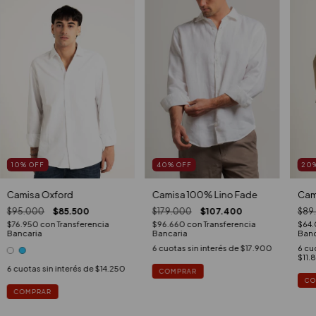
40
%
OFF
20
10
%
OFF
Camisa 100% Lino Fade
Cam
Camisa Oxford
$179.000
$107.400
$89
$95.000
$85.500
$96.660
con
Transferencia
$64
$76.950
con
Transferencia
Bancaria
Banc
Bancaria
6
cuotas sin interés de
$17.900
6
cuo
$11.
6
cuotas sin interés de
$14.250
COMPRAR
CO
COMPRAR