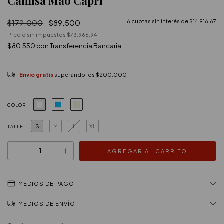
Camisa Mao Capri
$179.000
$89.500
6
cuotas sin interés de
$14.916,67
Precio sin impuestos
$73.966,94
$80.550
con
Transferencia Bancaria
Envío gratis
superando los
$200.000
COLOR
S
M
L
XL
TALLE
MEDIOS DE PAGO
MEDIOS DE ENVÍO