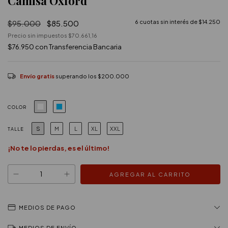
Camisa Oxford
$95.000
$85.500
6
cuotas sin interés de
$14.250
Precio sin impuestos
$70.661,16
$76.950
con
Transferencia Bancaria
Envío gratis
superando los
$200.000
COLOR
S
M
L
XL
XXL
TALLE
¡No te lo pierdas, es el último!
MEDIOS DE PAGO
MEDIOS DE ENVÍO