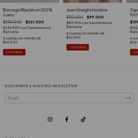
Jean Straight Hombre
Borcego Blackburn 100%
Zap
cuero
100
$110.000
$99.000
$290.000
$261.000
$15
$89.100
con
Transferencia
Bancaria
$234.900
con
Transferencia
$143
Bancaria
Banc
6
cuotas sin interés de
$16.500
6
cuotas sin interés de
6
cuo
$43.500
$26
COMPRAR
COMPRAR
CO
SUSCRIBITE A NUESTRO NEWSLETTER