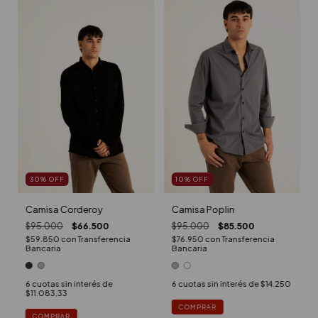
30
%
OFF
10
%
OFF
Camisa Corderoy
Camisa Poplin
$95.000
$66.500
$95.000
$85.500
$59.850
con
Transferencia
$76.950
con
Transferencia
Bancaria
Bancaria
6
cuotas sin interés de
6
cuotas sin interés de
$14.250
$11.083,33
COMPRAR
COMPRAR