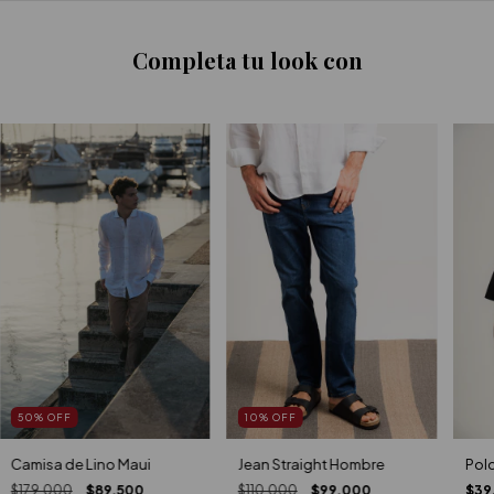
Completa tu look con
10
%
OFF
50
%
OFF
Jean Straight Hombre
Polo
Camisa de Lino Maui
$110.000
$99.000
$39
$179.000
$89.500