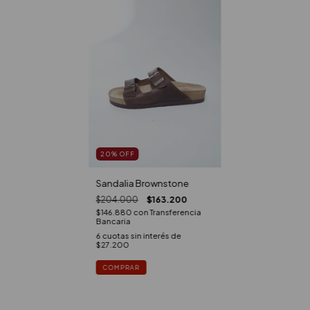
20
%
OFF
Sandalia Brownstone
$204.000
$163.200
$146.880
con
Transferencia
Bancaria
6
cuotas sin interés de
$27.200
COMPRAR