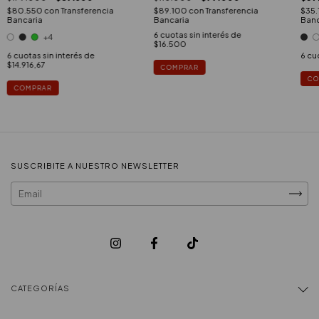
$89.100
con
Transferencia
$35
$80.550
con
Transferencia
Bancaria
Banc
Bancaria
6
cuotas sin interés de
+4
$16.500
6
cuo
6
cuotas sin interés de
$14.916,67
COMPRAR
CO
COMPRAR
SUSCRIBITE A NUESTRO NEWSLETTER
CATEGORÍAS