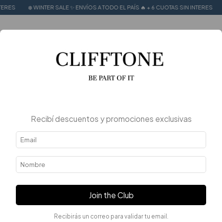
S
❄️ WINTER SALE ✨ ENVÍOS A TODO EL PAÍS 🔥 + 6 CUOTAS SIN INTERES
❄️ W
0
Recibí descuentos y promociones exclusivas
Join the Club
Recibirás un correo para validar tu email.