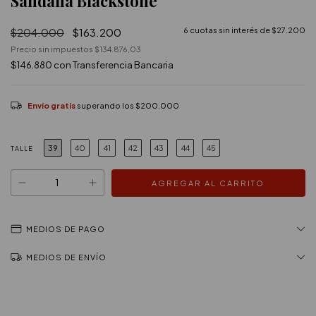
Sandalia Blackstone
$204.000
$163.200
6
cuotas sin interés de
$27.200
Precio sin impuestos
$134.876,03
$146.880
con
Transferencia Bancaria
Envío gratis
superando los
$200.000
39
40
41
42
43
44
45
TALLE
MEDIOS DE PAGO
MEDIOS DE ENVÍO