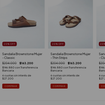
20
%
OFF
20
%
OFF
20
Sandalia Brownstone Mujer
Sandalia Brownstone Mujer
Sand
- Classic
- Thin Strips
- Cl
$204.000
$163.200
$204.000
$163.200
$20
$146.880
con
Transferencia
$146.880
con
Transferencia
$14
Bancaria
Bancaria
Banc
6
cuotas sin interés de
6
cuotas sin interés de
6
cuo
$27.200
$27.200
$27
COMPRAR
COMPRAR
CO