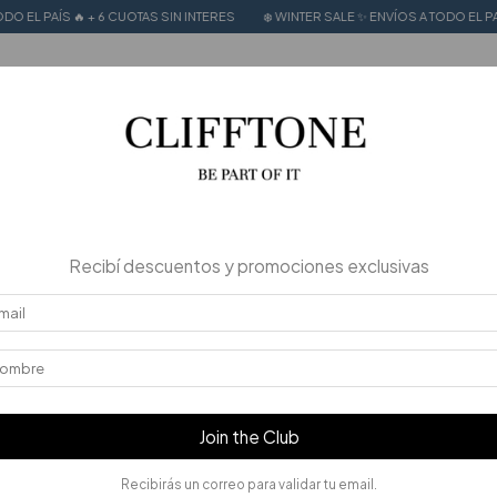
 + 6 CUOTAS SIN INTERES
❄️ WINTER SALE ✨ ENVÍOS A TODO EL PAÍS 🔥 + 6 CUO
LE UP TO 50% OFF
CALZADO 100% CUERO
STORIES
30
%
OFF
Recibí descuentos y promociones exclusivas
Join the Club
Recibirás un correo para validar tu email.