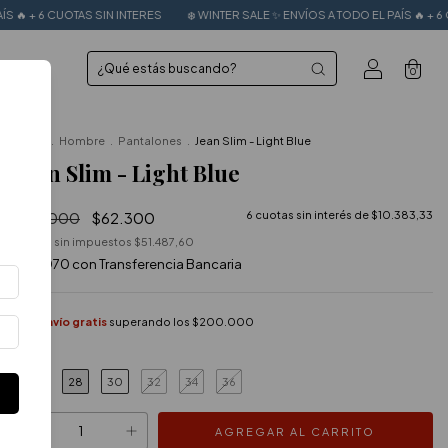
TAS SIN INTERES
❄️ WINTER SALE ✨ ENVÍOS A TODO EL PAÍS 🔥 + 6 CUOTAS SIN I
0
Inicio
.
Hombre
.
Pantalones
.
Jean Slim - Light Blue
Jean Slim - Light Blue
$89.000
$62.300
6
cuotas sin interés de
$10.383,33
Precio sin impuestos
$51.487,60
$56.070
con
Transferencia Bancaria
Envío gratis
superando los
$200.000
28
30
32
34
36
TALLE