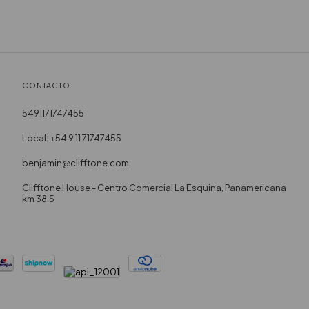
CONTACTO
5491171747455
Local: +54 9 11 71747455
benjamin@clifftone.com
Clifftone House - Centro Comercial La Esquina, Panamericana
km 38,5