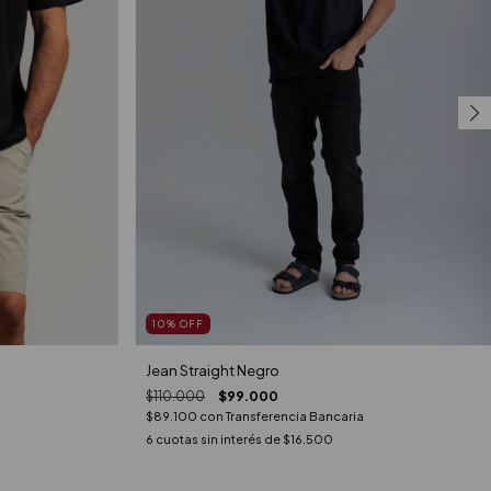
10
%
OFF
Jean Straight Negro
$110.000
$99.000
$89.100
con
Transferencia Bancaria
6
cuotas sin interés de
$16.500