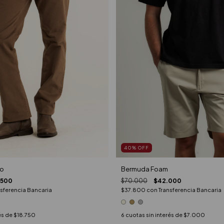
40
%
OFF
co
Bermuda Foam
.500
$70.000
$42.000
nsferencia Bancaria
$37.800
con
Transferencia Bancaria
és de
$18.750
6
cuotas sin interés de
$7.000