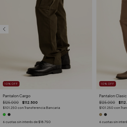
10
%
OFF
10
%
OFF
Pantalon Cargo
Pantalon Clasi
$125.000
$112.500
$125.000
$112
$101.250
con
Transferencia Bancaria
$101.250
con
Tra
6
cuotas sin interés de
$18.750
6
cuotas sin inter