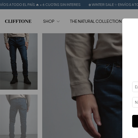
L PAÍS 🔥 + 6 CUOTAS SIN INTERES
❄️ WINTER SALE ✨ ENVÍOS A TODO EL PAÍS 🔥
SHOP
THE NATURAL COLLECTION
SA