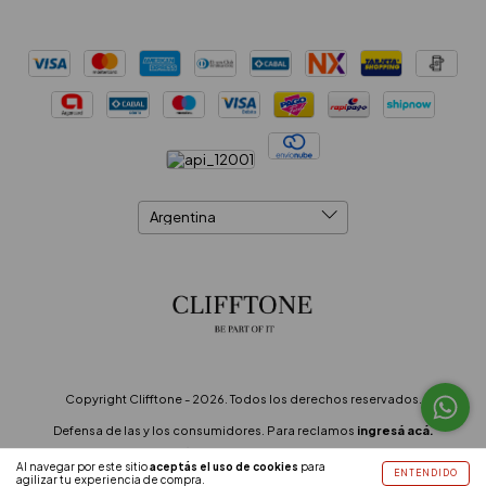
Copyright Clifftone - 2026. Todos los derechos reservados.
Defensa de las y los consumidores. Para reclamos
ingresá acá.
Botón de arrepentimiento
Al navegar por este sitio
aceptás el uso de cookies
para
ENTENDIDO
agilizar tu experiencia de compra.