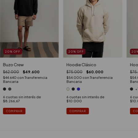
20
%
OFF
20
%
OFF
20
Buzo Crew
Hoodie Clásico
Hoo
$62.000
$49.600
$75.000
$60.000
$75
$44.640
con
Transferencia
$54.000
con
Transferencia
$54
Bancaria
Bancaria
Banc
+
6
cuotas sin interés de
6
cuotas sin interés de
6
cuo
$8.266,67
$10.000
$10
COMPRAR
COMPRAR
CO