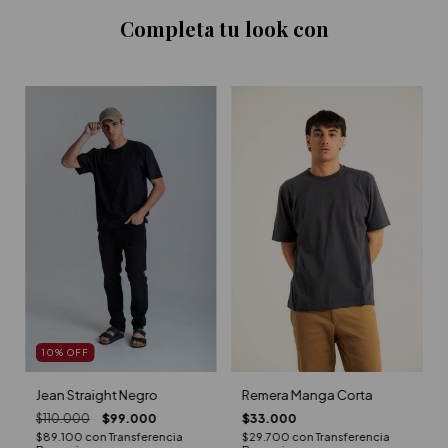
Completa tu look con
10
%
OFF
Remera Manga Corta
Jean Straight Negro
$33.000
$110.000
$99.000
$29.700
con
Transferencia
$89.100
con
Transferencia