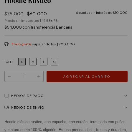
Hoodie Rustico
$75.000
$60.000
6
cuotas sin interés de
$10.000
Precio sin impuestos
$49.586,78
$54.000
con
Transferencia Bancaria
Envío gratis
superando los
$200.000
S
M
L
XL
TALLE
MEDIOS DE PAGO
MEDIOS DE ENVÍO
Hoodie clásico rustico, con capucha, con cordón, terminado con puños 
y cintura en rib 100 % algodón. Es una prenda ideal , fresca y duradera, 