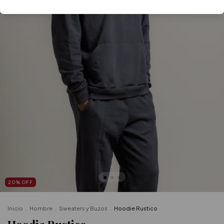
20
%
OFF
Inicio
.
Hombre
.
Sweaters y Buzos
.
Hoodie Rustico