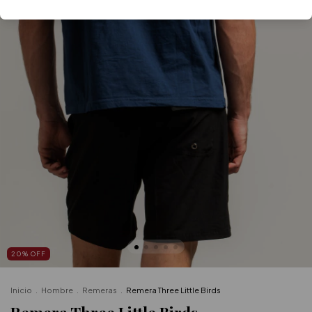
20
%
OFF
Inicio
.
Hombre
.
Remeras
.
Remera Three Little Birds