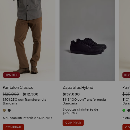
10
%
OFF
10
Pantalon Clasico
Pan
Zapatillas Hybrid
$125.000
$112.500
$12
$159.000
$101.250
con
Transferencia
$101
$143.100
con
Transferencia
Bancaria
Banc
Bancaria
6
cuotas sin interés de
$26.500
6
cuotas sin interés de
$18.750
6
cuo
COMPRAR
COMPRAR
CO