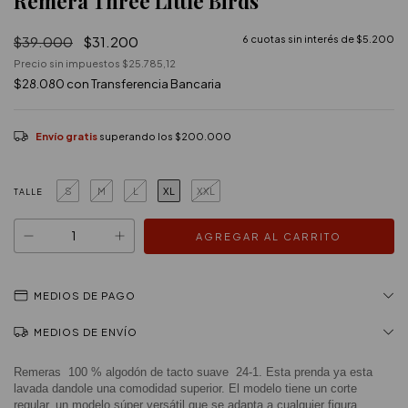
Remera Three Little Birds
$39.000
$31.200
6
cuotas sin interés de
$5.200
Precio sin impuestos
$25.785,12
$28.080
con
Transferencia Bancaria
Envío gratis
superando los
$200.000
S
M
L
XL
XXL
TALLE
MEDIOS DE PAGO
MEDIOS DE ENVÍO
Remeras  100 % algodón de tacto suave  24-1. Esta prenda ya esta 
lavada dandole una comodidad superior. El modelo tiene un corte 
regular, un modelo súper versátil que se adapta a cualquier figura.