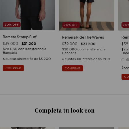
20
%
OFF
20
%
OFF
20
Remera Stamp Surf
Remera Ride The Waves
Reme
$39.000
$31.200
$39.000
$31.200
$39
$28.080
con
Transferencia
$28.080
con
Transferencia
$28
Bancaria
Bancaria
Banc
6
cuotas sin interés de
$5.200
6
cuotas sin interés de
$5.200
6
cuo
COMPRAR
COMPRAR
CO
Completa tu look con