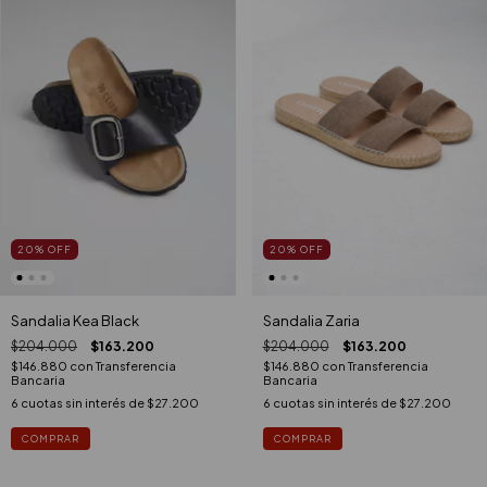
20
%
OFF
20
%
OFF
Sandalia Zaria
Sandalia Kea Black
$204.000
$163.200
$204.000
$163.200
$146.880
con
Transferencia
$146.880
con
Transferencia
Bancaria
Bancaria
6
cuotas sin interés de
$27.200
6
cuotas sin interés de
$27.200
COMPRAR
COMPRAR