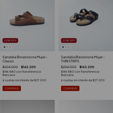
20
%
OFF
20
%
OFF
Sandalia Brownstone Mujer -
Sandalia Blackstone Mujer -
Classic
THIN STRIPS
$204.000
$163.200
$204.000
$163.200
$146.880
con
Transferencia
$146.880
con
Transferencia
Bancaria
Bancaria
6
cuotas sin interés de
$27.200
6
cuotas sin interés de
$27.200
COMPRAR
COMPRAR