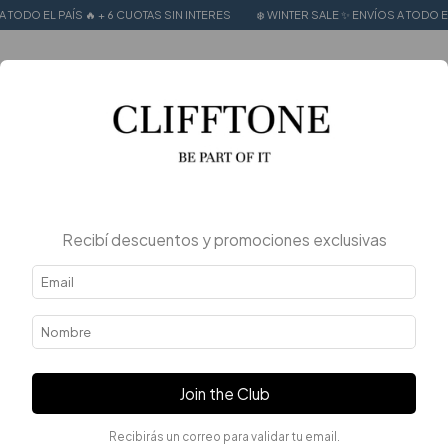
ODO EL PAÍS 🔥 + 6 CUOTAS SIN INTERES
❄️ WINTER SALE ✨ ENVÍOS A TODO EL P
0
Inicio
.
Mujer
.
Calzados
.
Sandalias
Sandalias
FILTRAR
Recibí descuentos y promociones exclusivas
Join the Club
Recibirás un correo para validar tu email.