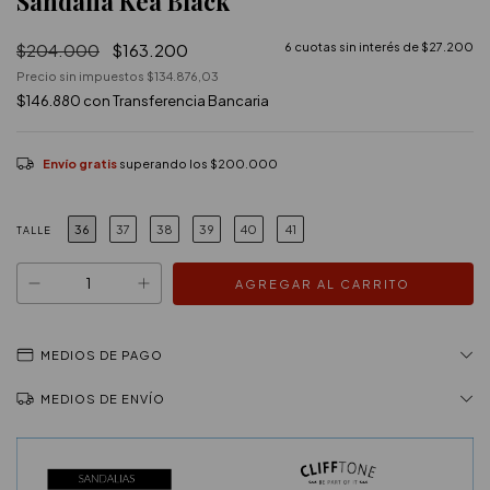
Sandalia Kea Black
$204.000
$163.200
6
cuotas sin interés de
$27.200
Precio sin impuestos
$134.876,03
$146.880
con
Transferencia Bancaria
Envío gratis
superando los
$200.000
36
37
38
39
40
41
TALLE
MEDIOS DE PAGO
MEDIOS DE ENVÍO