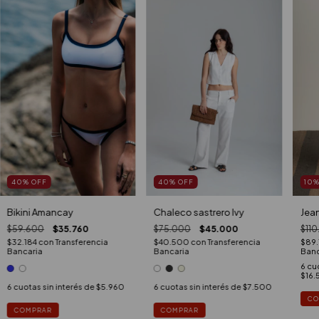
40
%
OFF
10
40
%
OFF
Bikini Amancay
Jean
Chaleco sastrero Ivy
$59.600
$35.760
$11
$75.000
$45.000
$32.184
con
Transferencia
$89
$40.500
con
Transferencia
Bancaria
Banc
Bancaria
6
cuo
$16.
6
cuotas sin interés de
$5.960
6
cuotas sin interés de
$7.500
CO
COMPRAR
COMPRAR