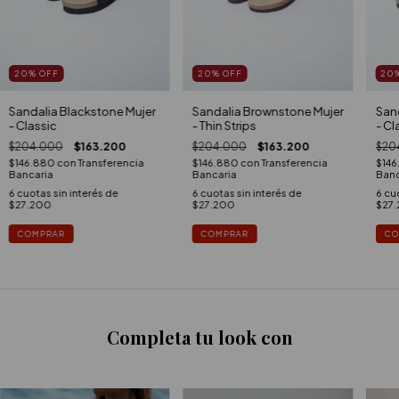
20
%
OFF
20
%
OFF
20
Sandalia Blackstone Mujer
Sandalia Brownstone Mujer
San
- Classic
- Thin Strips
- Cl
$204.000
$163.200
$204.000
$163.200
$20
$146.880
con
Transferencia
$146.880
con
Transferencia
$14
Bancaria
Bancaria
Banc
6
cuotas sin interés de
6
cuotas sin interés de
6
cuo
$27.200
$27.200
$27
COMPRAR
COMPRAR
CO
Completa tu look con