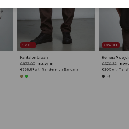
51
%
OFF
40
%
OFF
Pantalon Urban
Remera 9 de jul
€873,03
€432,10
€370,37
€222
€388,89
with
Transferencia Bancaria
€200
with
Transf
+1