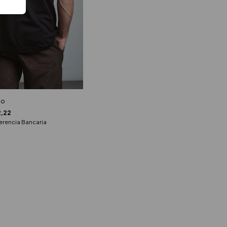
io
,22
erencia Bancaria