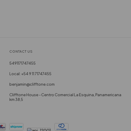
CONTACT US
5491171747455
Local: +54 9 11 71747455
benjamin@clifftone.com
Clifftone House - Centro Comercial La Esquina, Panamericana
km 38,5