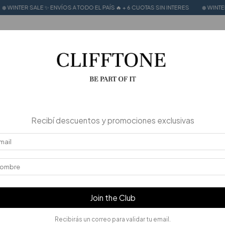
TER SALE ✨ ENVÍOS A TODO EL PAÍS 🔥 + 6 CUOTAS SIN INTERES
❄️ WINTER SALE
MER SALE
CALZADO 100% CUERO
Stories
Recibí descuentos y promociones exclusivas
Join the Club
Recibirás un correo para validar tu email.