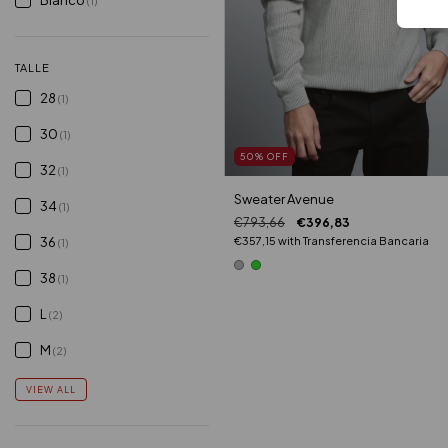
(1)
TALLE
28
(1)
30
(1)
50
%
OFF
32
(1)
Sweater Avenue
34
(1)
€793,66
€396,83
36
€357,15
with
Transferencia Bancaria
(1)
38
(1)
L
(2)
M
(2)
VIEW ALL