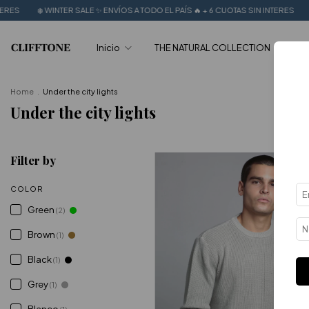
❄️ WINTER SALE ✨ ENVÍOS A TODO EL PAÍS 🔥 + 6 CUOTAS SIN INTERES
❄️ WIN
Inicio
THE NATURAL COLLECTION
SUM
Home
.
Under the city lights
Under the city lights
Filter by
COLOR
Green
(2)
Brown
(1)
Black
(1)
Grey
(1)
Blanco