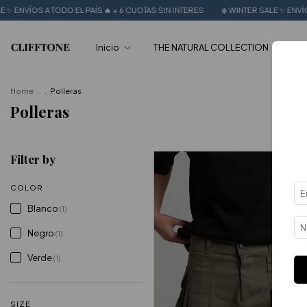
NVÍOS A TODO EL PAÍS 🔥 + 6 CUOTAS SIN INTERES
❄️ WINTER SALE ✨ ENVÍOS A T
Inicio
THE NATURAL COLLECTION
SUM
Home
.
.
Polleras
Polleras
Filter by
COLOR
Blanco
(1)
Negro
(1)
Verde
(1)
SIZE