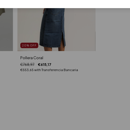
20
%
OFF
Pollera Coral
€768,97
€615,17
€553,65
with
Transferencia Bancaria