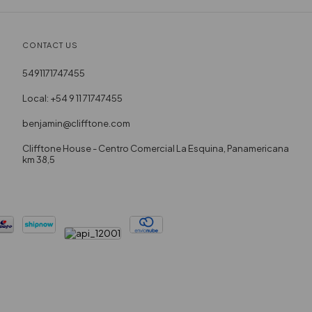
CONTACT US
5491171747455
Local: +54 9 11 71747455
benjamin@clifftone.com
Clifftone House - Centro Comercial La Esquina, Panamericana
km 38,5