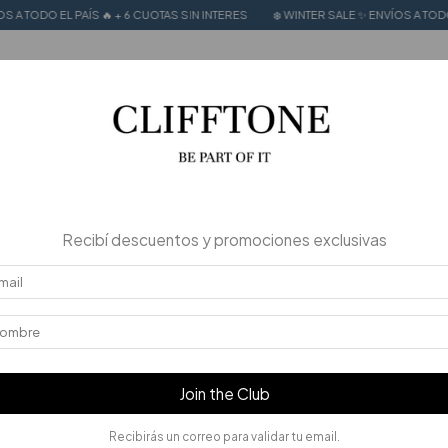
ODO EL PAÍS 🔥 + 6 CUOTAS SIN INTERES
❄️ WINTER SALE ✨ ENVÍOS A TODO EL P
MER SALE
CALZADO 100% CUERO
Stories
Recibí descuentos y promociones exclusivas
Join the Club
Recibirás un correo para validar tu email.