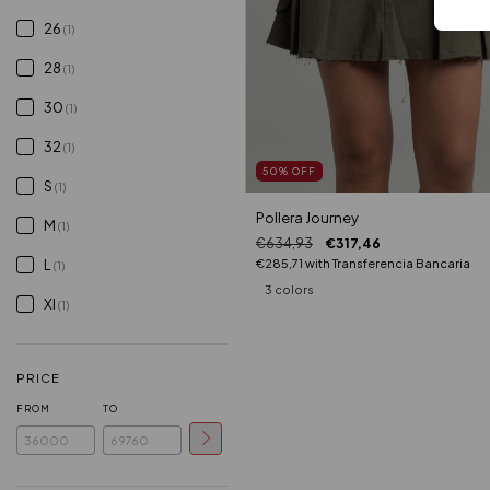
26
(1)
28
(1)
30
(1)
32
(1)
50
%
OFF
S
(1)
Pollera Journey
M
(1)
€634,93
€317,46
L
€285,71
with
Transferencia Bancaria
(1)
3 colors
Xl
(1)
PRICE
FROM
TO