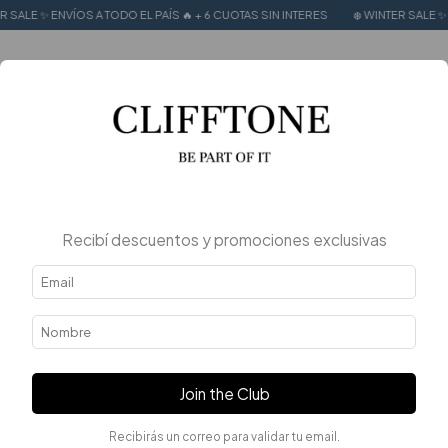
 SALE ✨ ENVÍOS A TODO EL PAÍS 🔥 + 6 CUOTAS SIN INTERES
❄️ WINTER SALE ✨ 
0
Home
.
.
Vestidos
Vestidos
FILTER
Recibí descuentos y promociones exclusivas
Join the Club
Recibirás un correo para validar tu email.