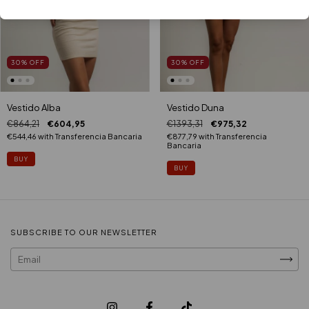
30
%
OFF
30
%
OFF
Vestido Alba
Vestido Duna
€864,21
€604,95
€1393,31
€975,32
€544,46
with
Transferencia Bancaria
€877,79
with
Transferencia
Bancaria
BUY
BUY
SUBSCRIBE TO OUR NEWSLETTER