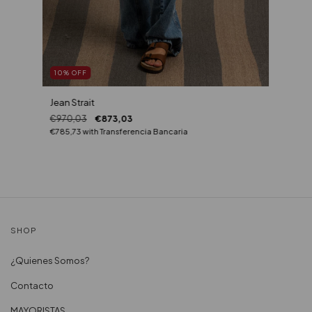
10
%
OFF
Jean Strait
€970,03
€873,03
€785,73
with
Transferencia Bancaria
SHOP
¿Quienes Somos?
Contacto
MAYORISTAS