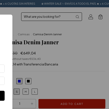
NTERES
❄️ WINTER SALE ✨ ENVÍOS A TODO EL PAÍS 🔥 + 6 CUOTAS SIN INTERES
0
Home
.
.
Camisas
.
Camisa Denim Janner
Camisa Denim Janner
€811,30
€649,04
Price without taxes
€536,40
€584,14
with
Transferencia Bancaria
COLOR
S
M
L
SIZE