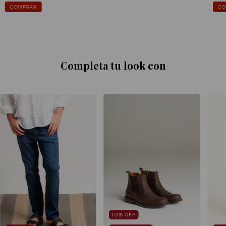
COMPRAR
CO
Completa tu look con
10
%
OFF