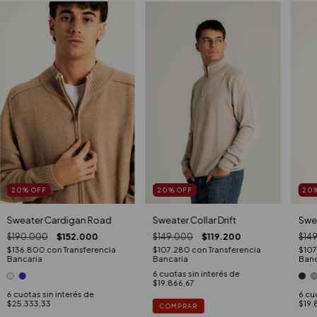
20
%
OFF
20
%
OFF
20
Sweater Collar Drift
Sweater Cardigan Road
Swe
$149.000
$119.200
$190.000
$152.000
$14
$107.280
con
Transferencia
$136.800
con
Transferencia
$10
Bancaria
Bancaria
Banc
6
cuotas sin interés de
$19.866,67
6
cuotas sin interés de
6
cuo
$25.333,33
$19.
COMPRAR