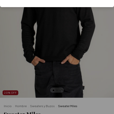
20
%
OFF
Inicio
.
Hombre
.
Sweaters y Buzos
.
Sweater Miles