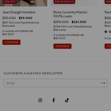
10
%
OFF
ENVÍO GRATIS
10
Jean Straight Hombre
Bota Coventry Marrón
Pan
100% cuero
$110.000
$99.000
$12
$290.000
$261.000
$89.100
con
Transferencia
$101
Bancaria
Banc
$234.900
con
Transferencia
Bancaria
6
cuotas sin interés de
$16.500
6
cuotas sin interés de
$43.500
6
cuo
COMPRAR
COMPRAR
CO
SUSCRIBITE A NUESTRO NEWSLETTER