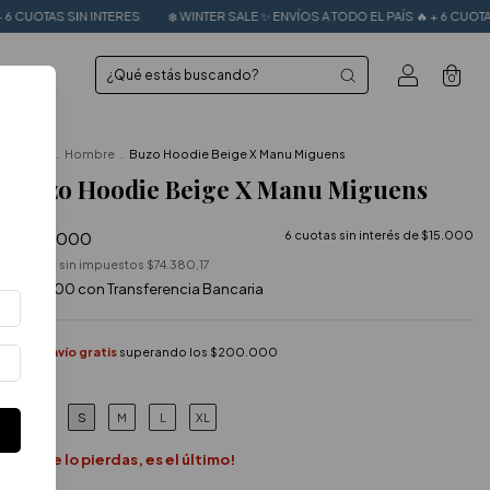
❄️ WINTER SALE ✨ ENVÍOS A TODO EL PAÍS 🔥 + 6 CUOTAS SIN INTERES
❄️ WINT
0
Inicio
.
Hombre
.
Buzo Hoodie Beige X Manu Miguens
Buzo Hoodie Beige X Manu Miguens
$90.000
6
cuotas sin interés de
$15.000
Precio sin impuestos
$74.380,17
$81.000
con
Transferencia Bancaria
Envío gratis
superando los
$200.000
S
M
L
XL
TALLE
¡No te lo pierdas, es el último!