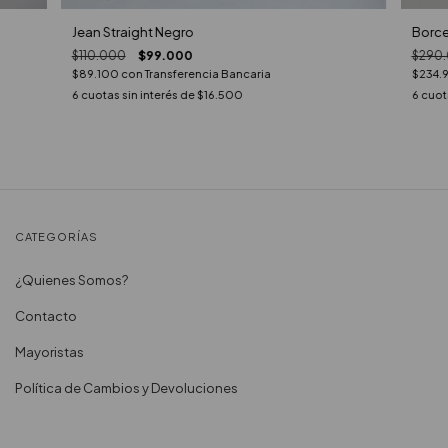
Jean Straight Negro
Borce
$110.000
$99.000
$290
$89.100
con
Transferencia Bancaria
$234.
6
cuotas sin interés de
$16.500
6
cuota
CATEGORÍAS
¿Quienes Somos?
Contacto
Mayoristas
Política de Cambios y Devoluciones