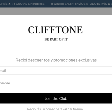
NTERES
❄️ WINTER SALE ✨ ENVÍOS A TODO EL PAÍS 🔥 + 6 CUOTAS SIN INTERES
LE UP TO 50% OFF
CALZADO 100% CUERO
STORIES
Recibí descuentos y promociones exclusivas
Join the Club
Recibirás un correo para validar tu email.