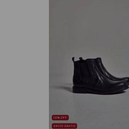
10
%
OFF
ENVÍO GRATIS