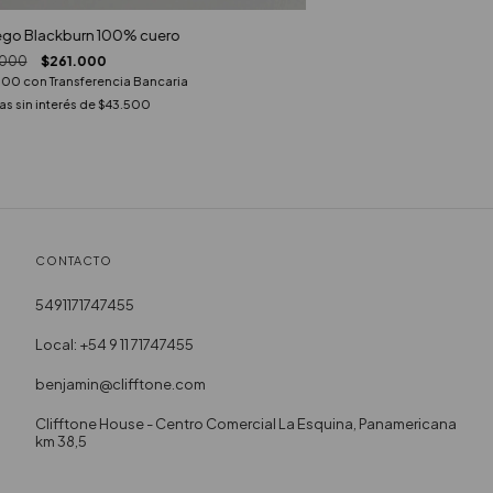
go Blackburn 100% cuero
.000
$261.000
900
con
Transferencia Bancaria
s sin interés de
$43.500
CONTACTO
5491171747455
Local: +54 9 11 71747455
benjamin@clifftone.com
Clifftone House - Centro Comercial La Esquina, Panamericana
km 38,5