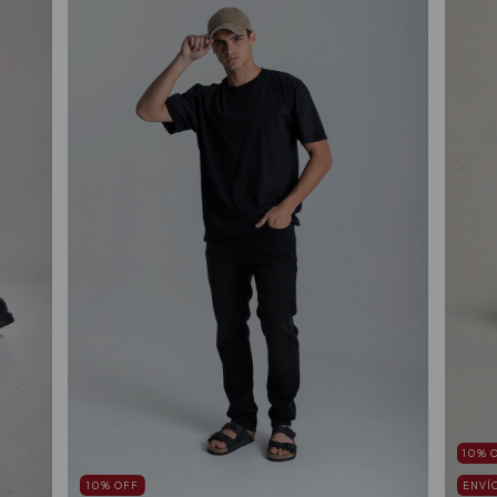
10
%
10
%
OFF
ENVÍ