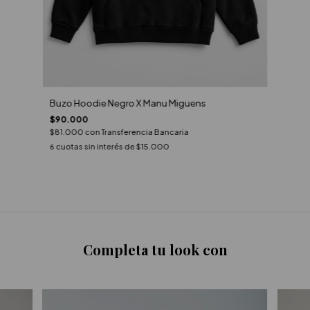
Buzo Hoodie Negro X Manu Miguens
$90.000
$81.000
con
Transferencia Bancaria
6
cuotas sin interés de
$15.000
Completa tu look con