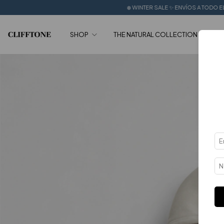
❄️ WINTER SALE ✨ ENVÍOS A TODO EL PAÍS 🔥 + 6 CUOTAS SIN I
SHOP
THE NATURAL COLLECTION
SA