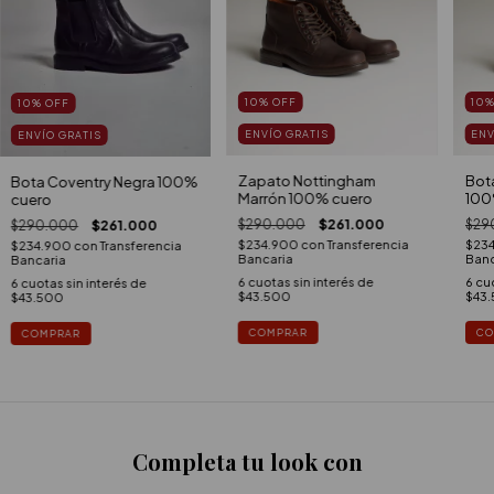
10
%
OFF
10
10
%
OFF
ENVÍO GRATIS
ENV
ENVÍO GRATIS
Zapato Nottingham
Bot
Bota Coventry Negra 100%
Marrón 100% cuero
100
cuero
$290.000
$261.000
$29
$290.000
$261.000
$234.900
con
Transferencia
$23
$234.900
con
Transferencia
Bancaria
Banc
Bancaria
6
cuotas sin interés de
6
cuo
6
cuotas sin interés de
$43.500
$43
$43.500
COMPRAR
CO
COMPRAR
Completa tu look con