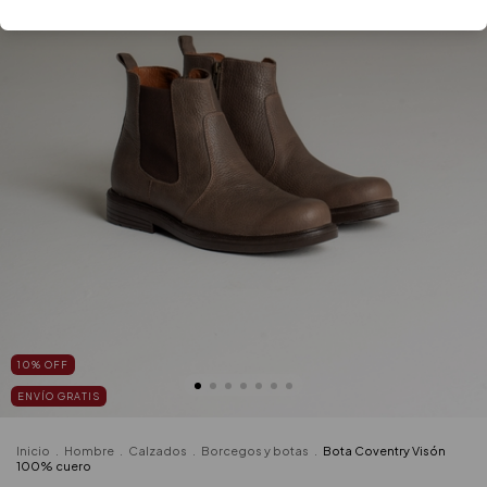
10
%
OFF
ENVÍO GRATIS
Inicio
.
Hombre
.
Calzados
.
Borcegos y botas
.
Bota Coventry Visón
100% cuero