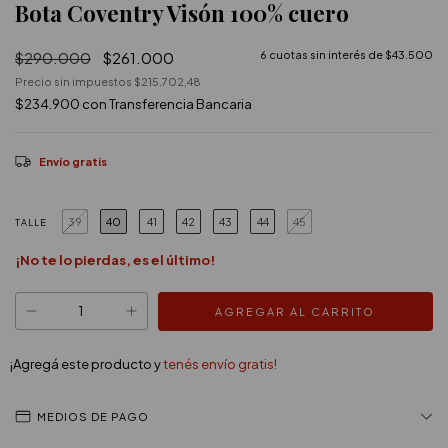
Bota Coventry Visón 100% cuero
$290.000
$261.000
6
cuotas sin interés de
$43.500
Precio sin impuestos
$215.702,48
$234.900
con
Transferencia Bancaria
Envío gratis
39
40
41
42
43
44
45
TALLE
¡No te lo pierdas, es el último!
¡Agregá este producto y
tenés envío gratis!
MEDIOS DE PAGO