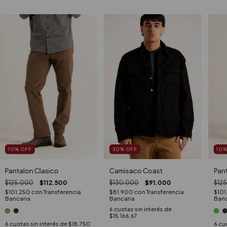
10
%
OFF
30
%
OFF
10
Pantalon Clasico
Camisaco Coast
Pan
$125.000
$112.500
$130.000
$91.000
$12
$101.250
con
Transferencia
$81.900
con
Transferencia
$101
Bancaria
Bancaria
Banc
6
cuotas sin interés de
$15.166,67
6
cuotas sin interés de
$18.750
6
cuo