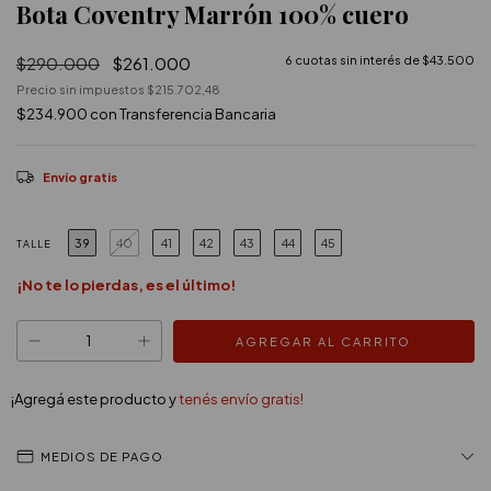
Bota Coventry Marrón 100% cuero
$290.000
$261.000
6
cuotas sin interés de
$43.500
Precio sin impuestos
$215.702,48
$234.900
con
Transferencia Bancaria
Envío gratis
39
40
41
42
43
44
45
TALLE
¡No te lo pierdas, es el último!
¡Agregá este producto y
tenés envío gratis!
MEDIOS DE PAGO