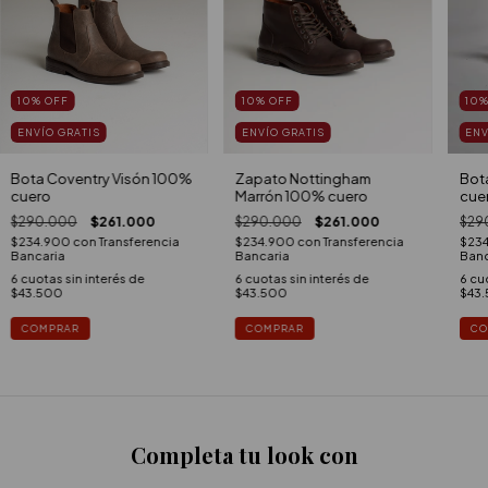
10
%
OFF
10
%
OFF
10
ENVÍO GRATIS
ENVÍO GRATIS
ENV
Bota Coventry Visón 100%
Zapato Nottingham
Bot
cuero
Marrón 100% cuero
cue
$290.000
$261.000
$290.000
$261.000
$29
$234.900
con
Transferencia
$234.900
con
Transferencia
$23
Bancaria
Bancaria
Banc
6
cuotas sin interés de
6
cuotas sin interés de
6
cuo
$43.500
$43.500
$43
COMPRAR
COMPRAR
CO
Completa tu look con