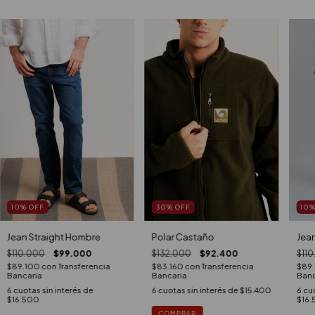
10
%
OFF
30
%
OFF
10
Jean Straight Hombre
Polar Castaño
Jean
$110.000
$99.000
$132.000
$92.400
$11
$89.100
con
Transferencia
$83.160
con
Transferencia
$89
Bancaria
Bancaria
Banc
6
cuotas sin interés de
6
cuotas sin interés de
$15.400
6
cuo
$16.500
$16.
COMPRAR