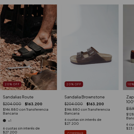
20
%
OFF
20
%
OFF
10
Sandalia Brownstone
Sandalias Route
Zap
100
$204.000
$163.200
$204.000
$163.200
$15
$146.880
con
Transferencia
$146.880
con
Transferencia
Bancaria
Bancaria
$128
Banc
6
cuotas sin interés de
+1
$27.200
6
cuo
6
cuotas sin interés de
$23
$27.200
COMPRAR