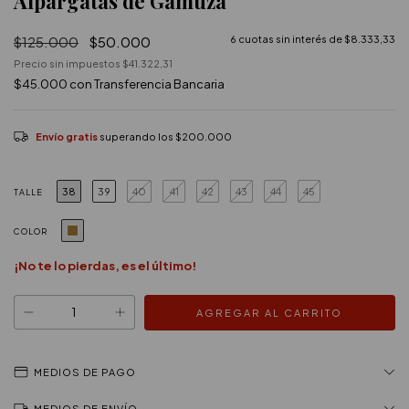
Alpargatas de Gamuza
$125.000
$50.000
6
cuotas sin interés de
$8.333,33
Precio sin impuestos
$41.322,31
$45.000
con
Transferencia Bancaria
Envío gratis
superando los
$200.000
38
39
40
41
42
43
44
45
TALLE
COLOR
¡No te lo pierdas, es el último!
MEDIOS DE PAGO
MEDIOS DE ENVÍO