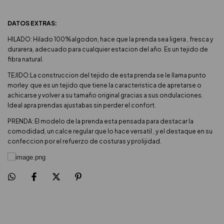
DATOS EXTRAS:
HILADO: Hilado 100%algodon, hace que la prenda sea ligera , fresca y
durarera, adecuado para cualquier estacion del año. Es un tejido de
fibra natural.
TEJIDO:La construccion del tejido de esta prenda se le llama punto
morley que es un tejido que tiene la caracteristica de apretarse o
achicarse y volver a su tamaño original gracias a sus ondulaciones.
Ideal apra prendas ajustabas sin perder el confort.
PRENDA: El modelo de la prenda esta pensada para destacar la
comodidad, un calce regular que lo hace versatil , y el destaque en su
confeccion por el refuerzo de costuras y prolijidad.