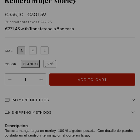
Remera Mujer Morley
€335,10
€301,59
Price without taxes
€249,25
€271,43
with
Transferencia Bancaria
S
M
L
SIZE
BLANCO
GRIS
COLOR
PAYMENT METHODS
SHIPPING METHODS
Descripcion
:
Remera manga larga en morley 100 % algodon pesada. Con detalle de parche
bordado en el centro y terminacion al corte en largo.