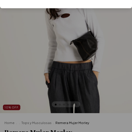
10
%
OFF
Home
.
.
Tops y Musculosas
.
Remera Mujer Morley