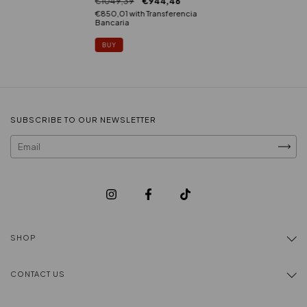
€1049,39
€944,46
€850,01
with
Transferencia
Bancaria
BUY
SUBSCRIBE TO OUR NEWSLETTER
SHOP
CONTACT US