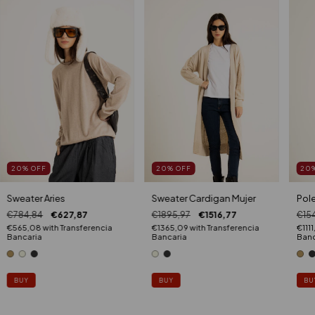
20
%
OFF
20
%
OFF
20
Sweater Aries
Sweater Cardigan Mujer
Pole
€784,84
€627,87
€1895,97
€1516,77
€15
€565,08
with
Transferencia
€1365,09
with
Transferencia
€1111
Bancaria
Bancaria
Banc
BUY
BUY
BU