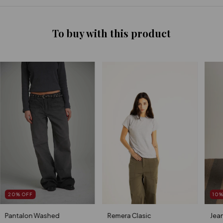
To buy with this product
20
%
OFF
10
Pantalon Washed
Remera Clasic
Jean