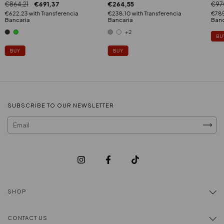
€864,21
€691,37
€264,55
€97
€622,23
with
Transferencia
€238,10
with
Transferencia
€78
Bancaria
Bancaria
Banc
+2
BU
BUY
BUY
SUBSCRIBE TO OUR NEWSLETTER
SHOP
CONTACT US