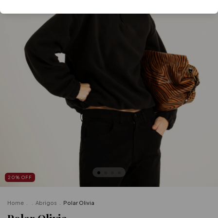
20
%
OFF
Home
.
.
Abrigos
.
Polar Olivia