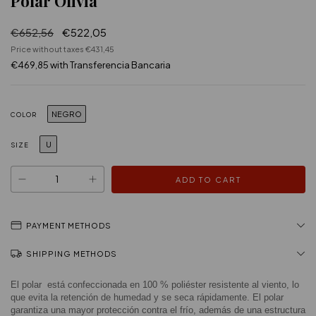
Polar Olivia
€652,56
€522,05
Price without taxes
€431,45
€469,85
with
Transferencia Bancaria
NEGRO
COLOR
U
SIZE
PAYMENT METHODS
SHIPPING METHODS
El polar  está confeccionada en 100 % poliéster resistente al viento, lo 
que evita la retención de humedad y se seca rápidamente. El polar 
garantiza una mayor protección contra el frío, además de una estructura 