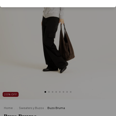
20
%
OFF
Home
.
.
Sweaters y Buzos
.
Buzo Bruma