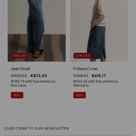
10
%
OFF
20
%
OFF
Jean Strait
Pollera Coral
€970,03
€873,03
€768,97
€615,17
€785,73
with
Transferencia
€553,65
with
Transferencia
Bancaria
Bancaria
BUY
BUY
SUBSCRIBE TO OUR NEWSLETTER