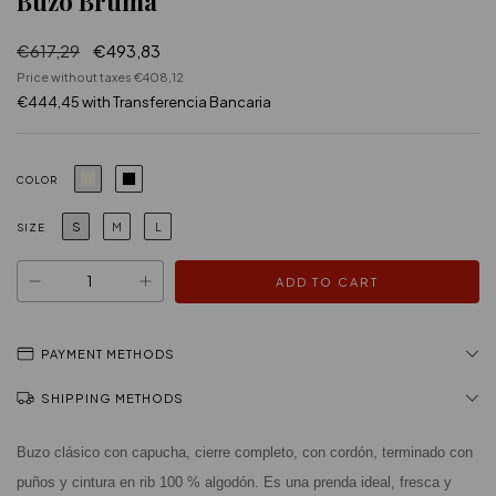
Buzo Bruma
€617,29
€493,83
Price without taxes
€408,12
€444,45
with
Transferencia Bancaria
COLOR
S
M
L
SIZE
PAYMENT METHODS
SHIPPING METHODS
Buzo clásico con capucha, cierre completo, con cordón, terminado con 
puños y cintura en rib 100 % algodón. Es una prenda ideal, fresca y 