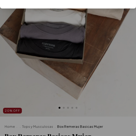
20
%
OFF
Home
.
.
Tops y Musculosas
.
Box Remeras Basicas Mujer