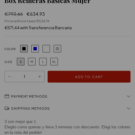
Box Remeras Basicas Mujer
€793,66
€634,93
Price without taxes
€524,74
€571,44
with
Transferencia Bancaria
COLOR
S
M
L
XL
SIZE
PAYMENT METHODS
SHIPPING METHODS
3 son mejor que 1.
Elegilo como quieras y lleva 3 remeras con descuento. Elegi los colores 
en la nota del pedido!