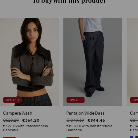
To buy with this product
30
%
OFF
20
10
%
OFF
Campera Wash
Cam
Pantalon Wide Dass
€520,29
€364,20
€811
€1049,39
€944,46
€327,78
with
Transferencia
€584
€850,01
with
Transferencia
Bancaria
Banc
Bancaria