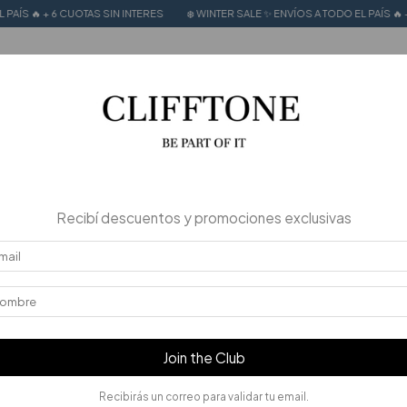
 SIN INTERES
❄️ WINTER SALE ✨ ENVÍOS A TODO EL PAÍS 🔥 + 6 CUOTAS SIN INT
MER SALE
CALZADO 100% CUERO
Stories
30
%
OFF
Recibí descuentos y promociones exclusivas
Join the Club
Recibirás un correo para validar tu email.