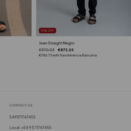
10
%
OFF
Jean Straight Negro
€970,03
€873,03
€785,73
with
Transferencia Bancaria
CONTACT US
5491171747455
Local: +54 9 11 71747455