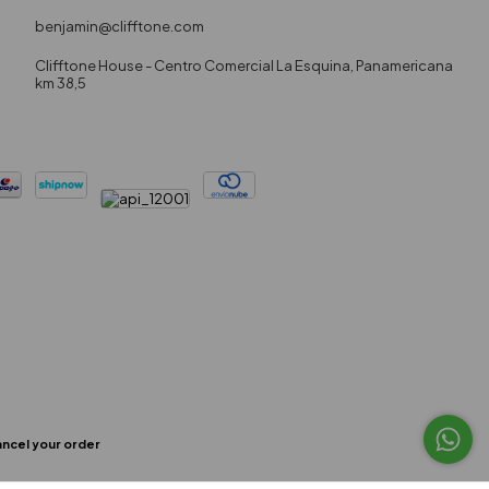
benjamin@clifftone.com
Clifftone House - Centro Comercial La Esquina, Panamericana
km 38,5
ncel your order