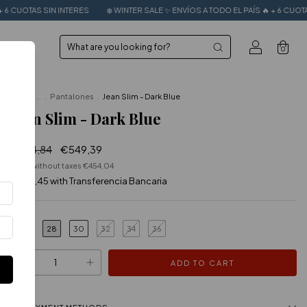
ERES
❄️ WINTER SALE ✨ ENVÍOS A TODO EL PAÍS 🔥 + 6 CUOTAS SIN INTERES
❄
0
Home
.
.
Pantalones
.
Jean Slim - Dark Blue
Jean Slim - Dark Blue
€784,84
€549,39
Price without taxes
€454,04
€494,45
with
Transferencia Bancaria
28
30
32
34
36
TALLE