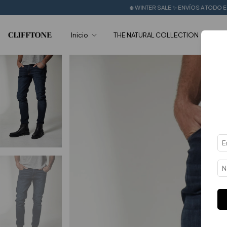
❄️ WINTER SALE ✨ ENVÍOS A TODO EL PAÍS 🔥 + 6 CUOTAS
Inicio
THE NATURAL COLLECTION
SUM