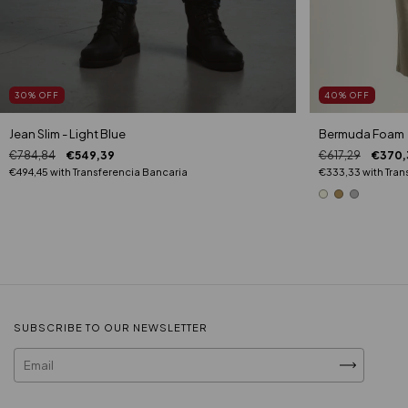
30
%
OFF
40
%
OFF
Jean Slim - Light Blue
Bermuda Foam
€784,84
€549,39
€617,29
€370,
€494,45
with
Transferencia Bancaria
€333,33
with
Tran
SUBSCRIBE TO OUR NEWSLETTER