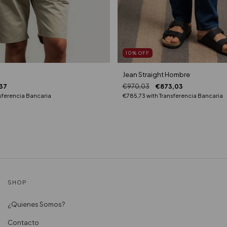
10
%
OFF
Jean Straight Hombre
37
€970,03
€873,03
sferencia Bancaria
€785,73
with
Transferencia Bancaria
SHOP
¿Quienes Somos?
Contacto