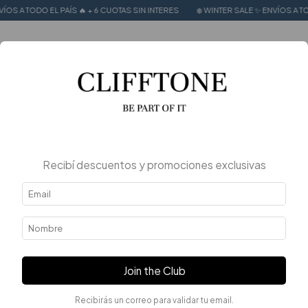
ÍOS A TODO EL PAÍS 🔥 + 6 CUOTAS SIN INTERES
❄️ WINTER SALE ✨ ENVÍOS A TO
0
Home
.
.
Bermudas
Bermudas
FILTER
Recibí descuentos y promociones exclusivas
Join the Club
Recibirás un correo para validar tu email.