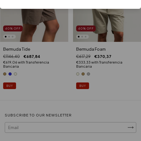
40
%
OFF
40
%
OFF
Bermuda Tide
Bermuda Foam
€1146,40
€687,84
€617,29
€370,37
€619,06
with
Transferencia
€333,33
with
Transferencia
Bancaria
Bancaria
BUY
BUY
SUBSCRIBE TO OUR NEWSLETTER