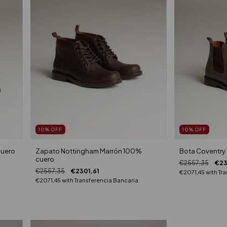
10
%
OFF
10
%
OFF
cuero
Zapato Nottingham Marrón 100%
Bota Coventry
cuero
€2557,35
€23
€2557,35
€2301,61
€2071,45
with
Tra
€2071,45
with
Transferencia Bancaria