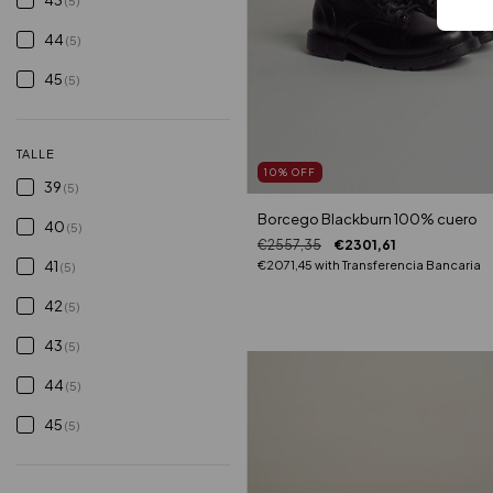
(5)
44
(5)
45
(5)
TALLE
10
%
OFF
39
(5)
Borcego Blackburn 100% cuero
40
(5)
€2557,35
€2301,61
41
€2071,45
with
Transferencia Bancaria
(5)
42
(5)
43
(5)
44
(5)
45
(5)