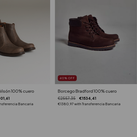
40
%
OFF
 Visón 100% cuero
Borcego Bradford 100% cuero
01,61
€2557,35
€1534,41
nsferencia Bancaria
€1380,97
with
Transferencia Bancaria