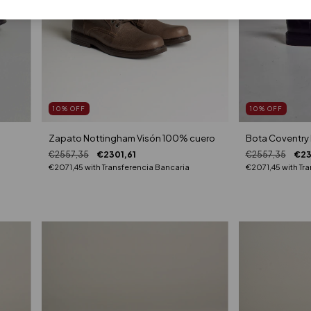
10
%
OFF
10
%
OFF
Zapato Nottingham Visón 100% cuero
Bota Coventry
€2557,35
€2301,61
€2557,35
€23
€2071,45
with
Transferencia Bancaria
€2071,45
with
Tra