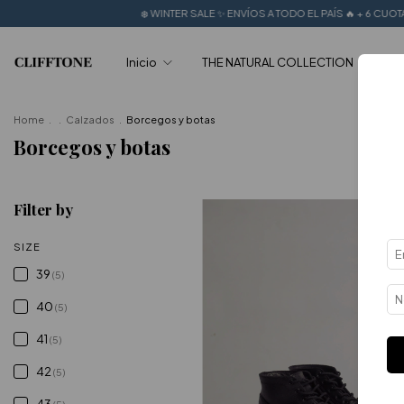
❄️ WINTER SALE ✨ ENVÍOS A TODO EL PAÍS 🔥 + 6 CUOTAS SIN INTE
Inicio
THE NATURAL COLLECTION
SUM
Home
.
.
Calzados
.
Borcegos y botas
Borcegos y botas
Filter by
SIZE
39
(5)
40
(5)
41
(5)
42
(5)
43