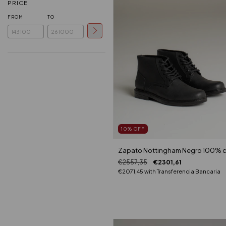
PRICE
FROM
TO
10
%
OFF
Zapato Nottingham Negro 100% 
€2557,35
€2301,61
€2071,45
with
Transferencia Bancaria