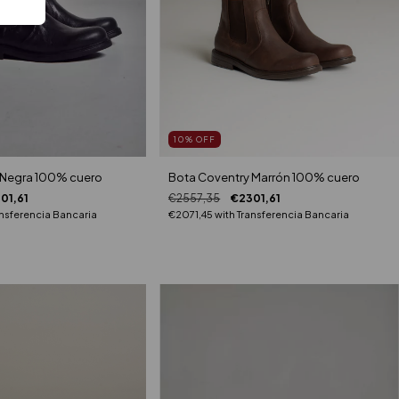
10
%
OFF
Bota Coventry Marrón 100% cuero
 Negra 100% cuero
€2557,35
€2301,61
01,61
€2071,45
with
Transferencia Bancaria
nsferencia Bancaria