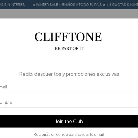
RES
❄️ WINTER SALE ✨ ENVÍOS A TODO EL PAÍS 🔥 + 6 CUOTAS SIN INTERES
❄
MER SALE
CALZADO 100% CUERO
Stories
Recibí descuentos y promociones exclusivas
Join the Club
Recibirás un correo para validar tu email.