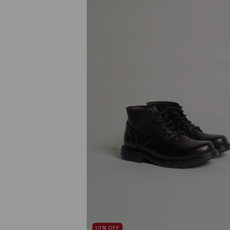
10
%
OFF