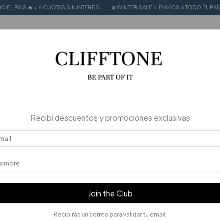
TAS SIN INTERES
❄️ WINTER SALE ✨ ENVÍOS A TODO EL PAÍS 🔥 + 6 CUOTAS SIN I
MER SALE
CALZADO 100% CUERO
Stories
10
%
OFF
Recibí descuentos y promociones exclusivas
Join the Club
Recibirás un correo para validar tu email.