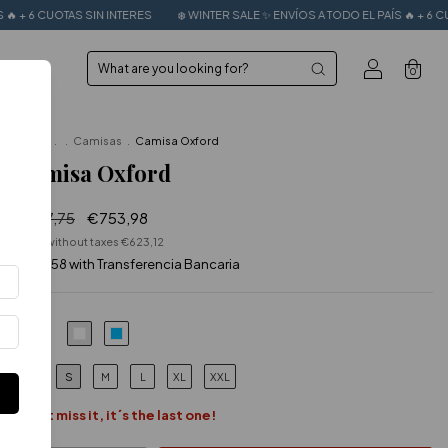
NTERES
❄️ WINTER SALE ✨ ENVÍOS A TODO EL PAÍS 🔥 + 6 CUOTAS SIN INTERES
0
Home
.
.
Camisas
.
Camisa Oxford
Camisa Oxford
€837,75
€753,98
Price without taxes
€623,12
€678,58
with
Transferencia Bancaria
COLOR
S
M
L
XL
XXL
SIZE
Don´t miss it, it´s the last one!