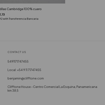
illas Cambridge 100% cuero
,13
,92
with
Transferencia Bancaria
CONTACT US
5491171747455
Local: +54 9 11 71747455
benjamin@clifftone.com
Clifftone House - Centro Comercial La Esquina, Panamericana
km 38,5