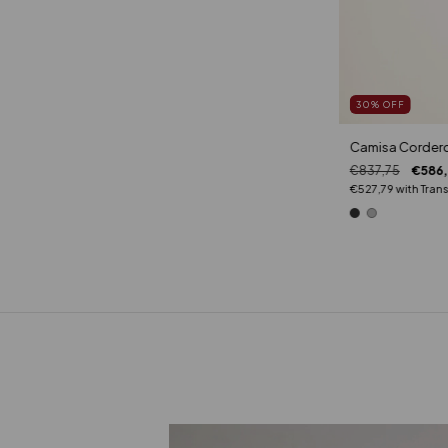
30
%
OFF
Camisa Corder
€837,75
€586
€527,79
with
Tran