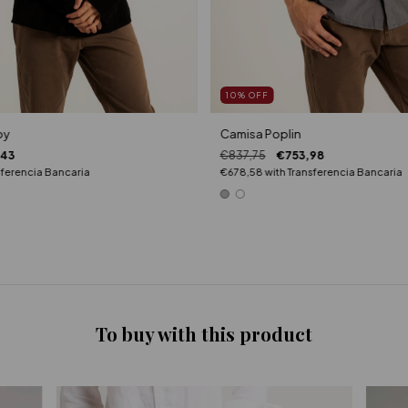
10
%
OFF
oy
Camisa Poplin
,43
€837,75
€753,98
sferencia Bancaria
€678,58
with
Transferencia Bancaria
To buy with this product