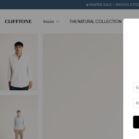
❄️ WINTER SALE ✨ ENVÍOS A TODO EL PAÍS 🔥 + 6 CUO
Inicio
THE NATURAL COLLECTION
SUM