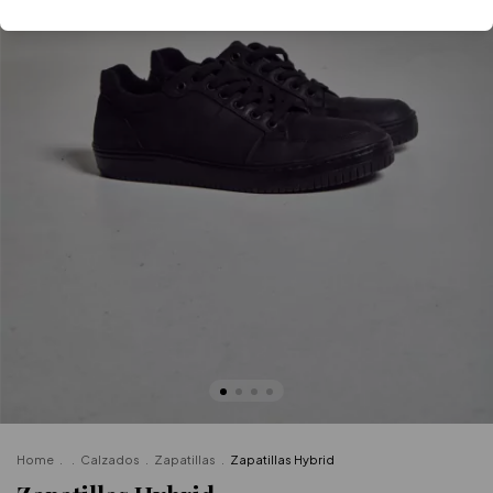
Home
.
.
Calzados
.
Zapatillas
.
Zapatillas Hybrid