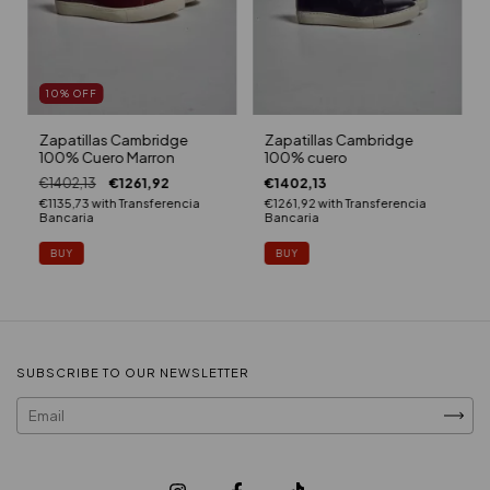
10
%
OFF
Zapatillas Cambridge
Zapatillas Cambridge
100% Cuero Marron
100% cuero
€1402,13
€1261,92
€1402,13
€1135,73
with
Transferencia
€1261,92
with
Transferencia
Bancaria
Bancaria
BUY
BUY
SUBSCRIBE TO OUR NEWSLETTER