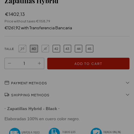
Zapatillas Hybrid
€1402,13
Price without taxes
€1158,79
€1261,92
with
Transferencia Bancaria
39
40
41
42
43
44
45
TALLE
PAYMENT METHODS
SHIPPING METHODS
· Zapatillas Hybrid
- Black ·
Elaboradas 100% en cuero color negro.