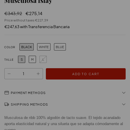
Musculosa Islay
€343,92
€275,14
Price without taxes
€227,39
€247,63
with
Transferencia Bancaria
BLACK
WHITE
BLUE
COLOR
S
M
L
TALLE
PAYMENT METHODS
SHIPPING METHODS
Musculosa de ribb 100% algodón de tacto suave. El tejido acanalado 
aporta elasticidad natural y una silueta que se adapta cómodamente al 
cuerpo.