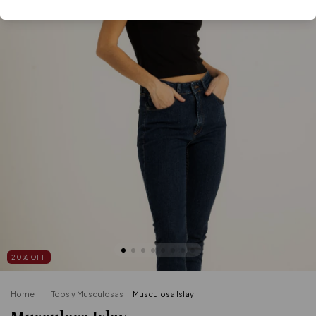
20
%
OFF
Home
.
.
Tops y Musculosas
.
Musculosa Islay