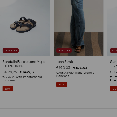
20
%
OFF
10
%
OFF
20
Sandalia Blackstone Mujer
Jean Strait
Sand
- THIN STRIPS
- Cl
€970,03
€873,03
€1798,96
€1439,17
€17
€785,73
with
Transferencia
Bancaria
€1295,25
with
Transferencia
€129
Bancaria
Banc
BUY
BUY
BU